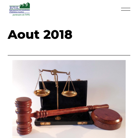
Aller au contenu principal
RPHL - Accueil
Aout 2018
Services RPHL
Actualités
Rabais et économies
App APQ
Médias
Contact