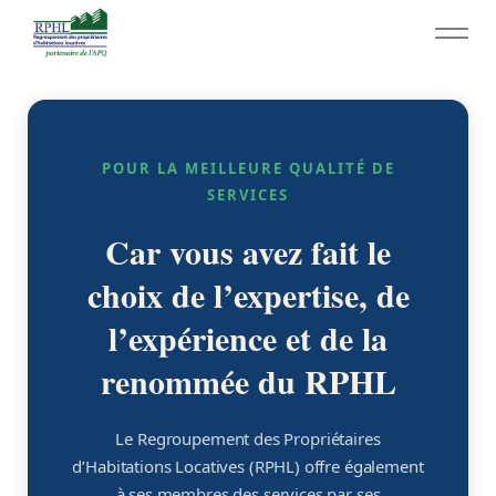
Aller au contenu principal
RPHL - Accueil
Services RPHL
POUR LA MEILLEURE QUALITÉ DE
SERVICES
Enquêtes prélocation
Car vous avez fait le
Conseils juridiques
choix de l’expertise, de
l’expérience et de la
Documents
renommée du RPHL
Évènements
Le Regroupement des Propriétaires
Rabais
d’Habitations Locatives (RPHL) offre également
à ses membres des services par ses