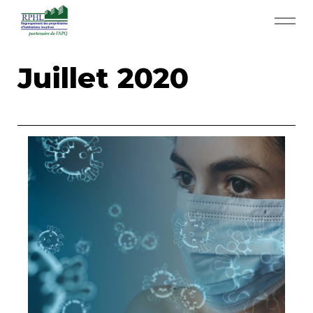
Aller au contenu principal
RPHL - Accueil
Juillet 2020
Services RPHL
Actualités
Rabais et économies
App APQ
Médias
Contact