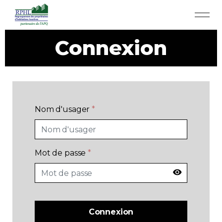
Aller au contenu principal
Connexion
RPHL - Accueil
Services RPHL
Actualités
Nom d'usager
*
Rabais et économies
App APQ
Mot de passe
*
Médias
Connexion
Contact